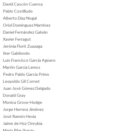
David Cascón Cuenca
Pablo Costilludo
Alberto Díaz Nogal
Oriol Domínguez Martínez
Daniel Fernández Galván
Xavier Ferragut
Jerònia Florit Zuazaga
Iker Gabilondo
Luis Francisco García Agüero
Martín García Lemos
Pedro Pablo García Primo
Leopoldo Gil Cornet
Juan José Gómez Delgado
Donald Gray
Monica Grose-Hodge
Jorge Herrera Jiménez
José Ramón Hevia
Jaime de Hoz Onrubia
María Pilar Ibarzo