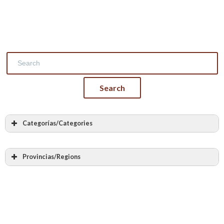
Categorías/Categories
Masonry
Stone masonry
Provincias/Regions
Vaults and arches made of stone
Álava – Araba
Masters
Albacete
Stone Carving
Alicante – Alacant
Encamonadas vaults
Almería
Timbrel vaults