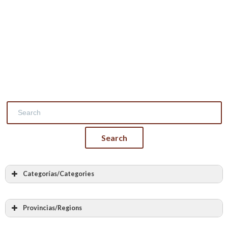
Categorías/Categories
Masonry
Stone masonry
Provincias/Regions
Vaults and arches made of stone
Álava – Araba