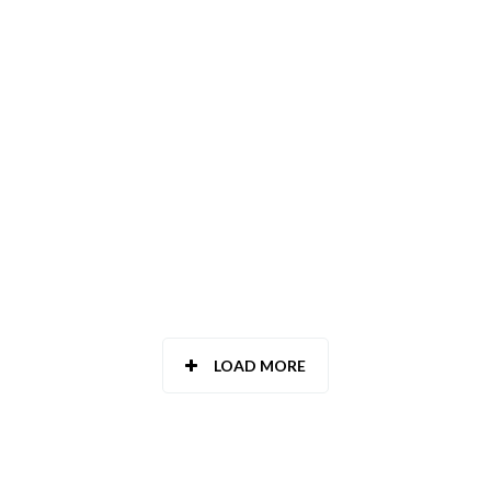
TOLEDO
VALENCIA
VALLADOLID
VIZCAYA - BIZKAIA
ZAMORA
ZARAGOZA
LOAD MORE