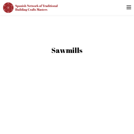
Sawmills
ALL
ALAVA - ARABA
ALBACETE
ALICANTE - ALACANT
ALMERÍA
ASTURIAS
ÁVILA