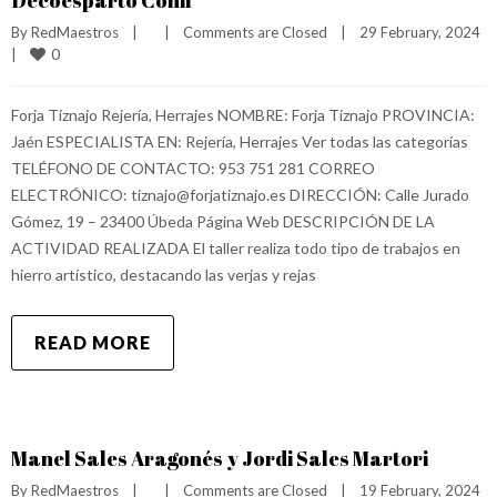
Decoesparto Conil
By 
RedMaestros
|
|
Comments are Closed
|
29 February, 2024    
0
|
Forja Tiznajo Rejería, Herrajes NOMBRE: Forja Tiznajo PROVINCIA:
Jaén ESPECIALISTA EN: Rejería, Herrajes Ver todas las categorías
TELÉFONO DE CONTACTO: 953 751 281 CORREO
ELECTRÓNICO: tiznajo@forjatiznajo.es DIRECCIÓN: Calle Jurado
Gómez, 19 – 23400 Úbeda Página Web DESCRIPCIÓN DE LA
ACTIVIDAD REALIZADA El taller realiza todo tipo de trabajos en
hierro artístico, destacando las verjas y rejas
READ MORE
Manel Sales Aragonés y Jordi Sales Martori
By 
RedMaestros
|
|
Comments are Closed
|
19 February, 2024    