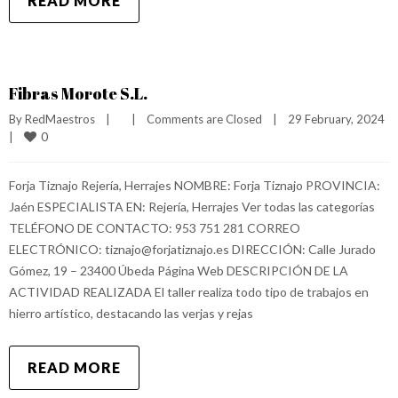
READ MORE
Fibras Morote S.L.
By 
RedMaestros
|
|
Comments are Closed
|
29 February, 2024    
0
|
Forja Tiznajo Rejería, Herrajes NOMBRE: Forja Tiznajo PROVINCIA:
Jaén ESPECIALISTA EN: Rejería, Herrajes Ver todas las categorías
TELÉFONO DE CONTACTO: 953 751 281 CORREO
ELECTRÓNICO: tiznajo@forjatiznajo.es DIRECCIÓN: Calle Jurado
Gómez, 19 – 23400 Úbeda Página Web DESCRIPCIÓN DE LA
ACTIVIDAD REALIZADA El taller realiza todo tipo de trabajos en
hierro artístico, destacando las verjas y rejas
READ MORE