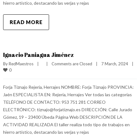
hierro artístico, destacando las verjas y rejas
READ MORE
Ignacio Paniagua Jiménez
By 
RedMaestros
|
|
Comments are Closed
|
7 March, 2024    
|
0
Forja Tiznajo Rejería, Herrajes NOMBRE: Forja Tiznajo PROVINCIA:
Jaén ESPECIALISTA EN: Rejería, Herrajes Ver todas las categorías
TELÉFONO DE CONTACTO: 953 751 281 CORREO
ELECTRÓNICO: tiznajo@forjatiznajo.es DIRECCIÓN: Calle Jurado
Gómez, 19 – 23400 Úbeda Página Web DESCRIPCIÓN DE LA
ACTIVIDAD REALIZADA El taller realiza todo tipo de trabajos en
hierro artístico, destacando las verjas y rejas