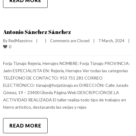
READ MORE
Antonio Sánchez Sánchez
By 
RedMaestros
|
|
Comments are Closed
|
7 March, 2024    
|
0
Forja Tiznajo Rejería, Herrajes NOMBRE: Forja Tiznajo PROVINCIA:
Jaén ESPECIALISTA EN: Rejería, Herrajes Ver todas las categorías
TELÉFONO DE CONTACTO: 953 751 281 CORREO
ELECTRÓNICO: tiznajo@forjatiznajo.es DIRECCIÓN: Calle Jurado
Gómez, 19 – 23400 Úbeda Página Web DESCRIPCIÓN DE LA
ACTIVIDAD REALIZADA El taller realiza todo tipo de trabajos en
hierro artístico, destacando las verjas y rejas
READ MORE