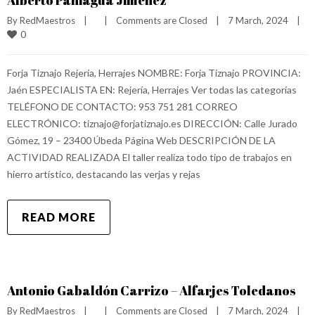
Alberto Paniagua Jiménez
By 
RedMaestros
|
|
Comments are Closed
|
7 March, 2024    
|
0
Forja Tiznajo Rejería, Herrajes NOMBRE: Forja Tiznajo PROVINCIA:
Jaén ESPECIALISTA EN: Rejería, Herrajes Ver todas las categorías
TELÉFONO DE CONTACTO: 953 751 281 CORREO
ELECTRÓNICO: tiznajo@forjatiznajo.es DIRECCIÓN: Calle Jurado
Gómez, 19 – 23400 Úbeda Página Web DESCRIPCIÓN DE LA
ACTIVIDAD REALIZADA El taller realiza todo tipo de trabajos en
hierro artístico, destacando las verjas y rejas
READ MORE
Antonio Gabaldón Carrizo – Alfarjes Toledanos
By 
RedMaestros
|
|
Comments are Closed
|
7 March, 2024    
|